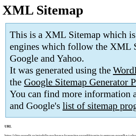
XML Sitemap
This is a XML Sitemap which is
engines which follow the XML S
Google and Yahoo.
It was generated using the
Word
the
Google Sitemap Generator P
You can find more information
and Google's
list of sitemap pr
URL
https://chto-posadit.ru/mirabilis-nochnaya-krasavitsa-vyrashhivanie-iz-semyan-posadka-i-uh