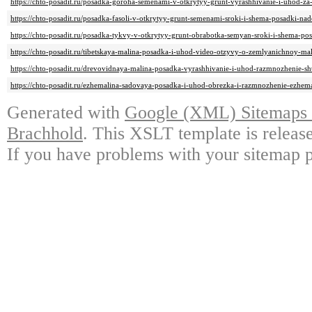
https://chto-posadit.ru/posadka-goroha-semenami-v-otkrytyy-grunt-vyrashhivanie-i-uhod-z
https://chto-posadit.ru/posadka-fasoli-v-otkrytyy-grunt-semenami-sroki-i-shema-posadki-na
https://chto-posadit.ru/posadka-tykvy-v-otkrytyy-grunt-obrabotka-semyan-sroki-i-shema-po
https://chto-posadit.ru/tibetskaya-malina-posadka-i-uhod-video-otzyvy-o-zemlyanichnoy-ma
https://chto-posadit.ru/drevovidnaya-malina-posadka-vyrashhivanie-i-uhod-razmnozhenie-s
https://chto-posadit.ru/ezhemalina-sadovaya-posadka-i-uhod-obrezka-i-razmnozhenie-ezhemal
Generated with
Google (XML) Sitemaps G
Brachhold
. This XSLT template is releas
If you have problems with your sitemap p