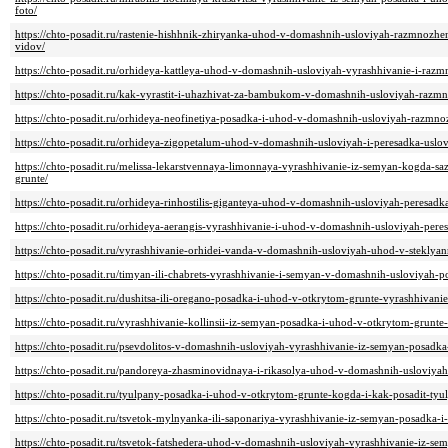
foto/
https://chto-posadit.ru/rastenie-hishhnik-zhiryanka-uhod-v-domashnih-usloviyah-razmnozhe
vidov/
https://chto-posadit.ru/orhideya-kattleya-uhod-v-domashnih-usloviyah-vyrashhivanie-i-razm
https://chto-posadit.ru/kak-vyrastit-i-uhazhivat-za-bambukom-v-domashnih-usloviyah-razm
https://chto-posadit.ru/orhideya-neofinetiya-posadka-i-uhod-v-domashnih-usloviyah-razmno
https://chto-posadit.ru/orhideya-zigopetalum-uhod-v-domashnih-usloviyah-i-peresadka-uslo
https://chto-posadit.ru/melissa-lekarstvennaya-limonnaya-vyrashhivanie-iz-semyan-kogda-s
grunte/
https://chto-posadit.ru/orhideya-rinhostilis-giganteya-uhod-v-domashnih-usloviyah-peresad
https://chto-posadit.ru/orhideya-aerangis-vyrashhivanie-i-uhod-v-domashnih-usloviyah-per
https://chto-posadit.ru/vyrashhivanie-orhidei-vanda-v-domashnih-usloviyah-uhod-v-steklya
https://chto-posadit.ru/timyan-ili-chabrets-vyrashhivanie-i-semyan-v-domashnih-usloviyah-
https://chto-posadit.ru/dushitsa-ili-oregano-posadka-i-uhod-v-otkrytom-grunte-vyrashhivani
https://chto-posadit.ru/vyrashhivanie-kollinsii-iz-semyan-posadka-i-uhod-v-otkrytom-grunte
https://chto-posadit.ru/psevdolitos-v-domashnih-usloviyah-vyrashhivanie-iz-semyan-posadk
https://chto-posadit.ru/pandoreya-zhasminovidnaya-i-rikasolya-uhod-v-domashnih-usloviya
https://chto-posadit.ru/tyulpany-posadka-i-uhod-v-otkrytom-grunte-kogda-i-kak-posadit-tyu
https://chto-posadit.ru/tsvetok-mylnyanka-ili-saponariya-vyrashhivanie-iz-semyan-posadka-
https://chto-posadit.ru/tsvetok-fatshedera-uhod-v-domashnih-usloviyah-vyrashhivanie-iz-se