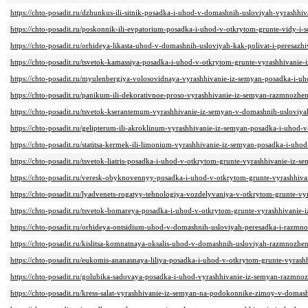
https://chto-posadit.ru/dzhunkus-ili-sitnik-posadka-i-uhod-v-domashnih-usloviyah-vyrashhi
https://chto-posadit.ru/poskonnik-ili-evpatorium-posadka-i-uhod-v-otkrytom-grunte-vidy-i-so
https://chto-posadit.ru/orhideya-likasta-uhod-v-domashnih-usloviyah-kak-polivat-i-peresazhi
https://chto-posadit.ru/tsvetok-kamassiya-posadka-i-uhod-v-otkrytom-grunte-vyrashhivanie
https://chto-posadit.ru/myulenbergiya-volosovidnaya-vyrashhivanie-iz-semyan-posadka-i-uh
https://chto-posadit.ru/panikum-ili-dekorativnoe-proso-vyrashhivanie-iz-semyan-razmnozhe
https://chto-posadit.ru/tsvetok-kserantemum-vyrashhivanie-iz-semyan-v-domashnih-usloviyah
https://chto-posadit.ru/gelipterum-ili-akroklinum-vyrashhivanie-iz-semyan-posadka-i-uhod-
https://chto-posadit.ru/statitsa-kermek-ili-limonium-vyrashhivanie-iz-semyan-posadka-i-uho
https://chto-posadit.ru/tsvetok-liatris-posadka-i-uhod-v-otkrytom-grunte-vyrashhivanie-iz
https://chto-posadit.ru/veresk-obyknovennyy-posadka-i-uhod-v-otkrytom-grunte-vyrashhivan
https://chto-posadit.ru/lyadvenets-rogatyy-tehnologiya-vozdelyvaniya-v-otkrytom-grunte-vy
https://chto-posadit.ru/tsvetok-bomareya-posadka-i-uhod-v-otkrytom-grunte-vyrashhivanie-
https://chto-posadit.ru/orhideya-ontsidium-uhod-v-domashnih-usloviyah-peresadka-i-razmno
https://chto-posadit.ru/kislitsa-komnatnaya-oksalis-uhod-v-domashnih-usloviyah-razmnozhen
https://chto-posadit.ru/eukomis-ananasnaya-liliya-posadka-i-uhod-v-otkrytom-grunte-vyras
https://chto-posadit.ru/golubika-sadovaya-posadka-i-uhod-vyrashhivanie-iz-semyan-razmnoz
https://chto-posadit.ru/kress-salat-vyrashhivanie-iz-semyan-na-podokonnike-zimoy-v-domash